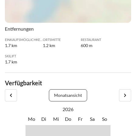
Entfernungen
EINKAUFSMÖGLICHKEIT
ORTSMITTE
RESTAURANT
1.7 km
1.2 km
600 m
SKILIFT
1.7 km
Verfügbarkeit
Monatsansicht
2026
Mo
Di
Mi
Do
Fr
Sa
So