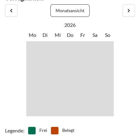
Promenade, ideal für entspannte Tage am Meer.
•
Nordic Walking
•
Reiten
Monatsansicht
•
Schifffahrt/Bootstour
•
Schwimmen
•
Segeln
•
Tauchen
2026
•
Wandern
•
Wassersport
Mo
Di
Mi
Do
Fr
Sa
So
•
Wellness
•
Windsurfen
•
Zoo
Legende
:
Frei
Belegt