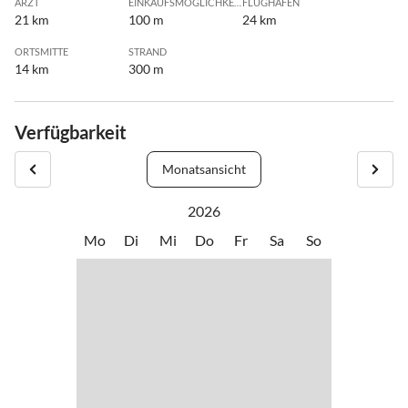
ARZT
EINKAUFSMÖGLICHKEIT
FLUGHAFEN
21 km
100 m
24 km
ORTSMITTE
STRAND
14 km
300 m
Verfügbarkeit
Monatsansicht
2026
Mo
Di
Mi
Do
Fr
Sa
So