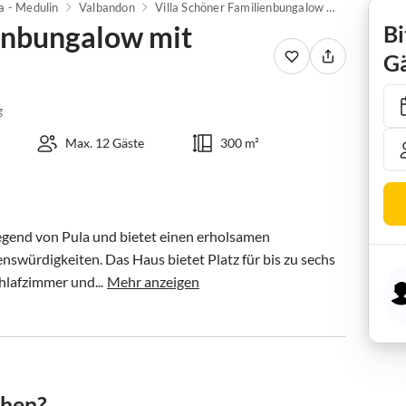
a - Medulin
Valbandon
Villa Schöner Familienbungalow mit privatem Pool
ienbungalow mit
Bi
Gä
g
Max. 12 Gäste
300 m²
egend von Pula und bietet einen erholsamen 
swürdigkeiten. Das Haus bietet Platz für bis zu sechs 
hlafzimmer und...
Mehr anzeigen
chen?