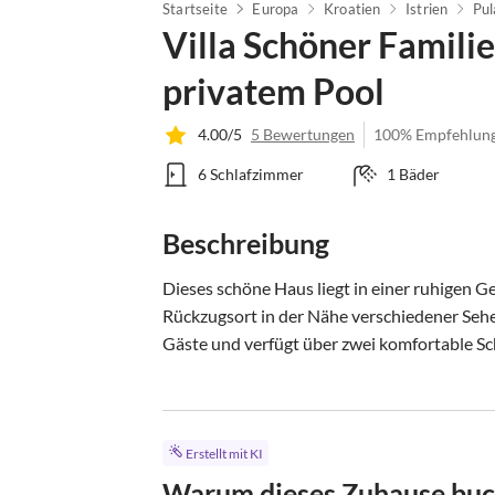
Startseite
Europa
Kroatien
Istrien
Pul
Villa Schöner Famil
privatem Pool
4.00/5
5 Bewertungen
100% Empfehlun
6 Schlafzimmer
1 Bäder
Beschreibung
Dieses schöne Haus liegt in einer ruhigen G
Rückzugsort in der Nähe verschiedener Sehen
Gäste und verfügt über zwei komfortable Sc
Erstellt mit KI
Warum dieses Zuhause bu