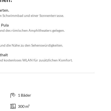
arten.
nem Schwimmbad und einer Sonnenterrasse.
 Pula
 und des römischen Amphitheaters gelegen.
 und die Nähe zu den Sehenswürdigkeiten.
thalt
und kostenloses WLAN für zusätzlichen Komfort.
1 Bäder
300 m²