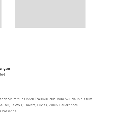
nungen
864
5
anen Sie mit uns Ihren Traumurlaub. Vom Skiurlaub bis zum
äuser, FeWo’s, Chalets, Fincas, Villen, Bauernhöfe,
s Passende.