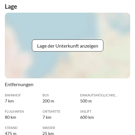
Lage
Lage der Unterkunft anzeigen
Entfernungen
BAHNHOF
BUS
EINKAUFSMÖGLICHKEIT
7 km
200 m
500 m
FLUGHAFEN
ORTSMITTE
SKILIFT
80 km
7 km
600 km
STRAND
WASSER
475 m
25 km