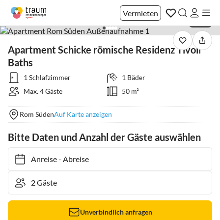
Vermieten
1 / 39
Apartment Schicke römische Residenz Tivoli
Baths
1 Schlafzimmer
1 Bäder
Max. 4 Gäste
50 m²
Rom Süden
Auf Karte anzeigen
Bitte Daten und Anzahl der Gäste auswählen
Anreise
-
Abreise
Unverbindlich anfragen