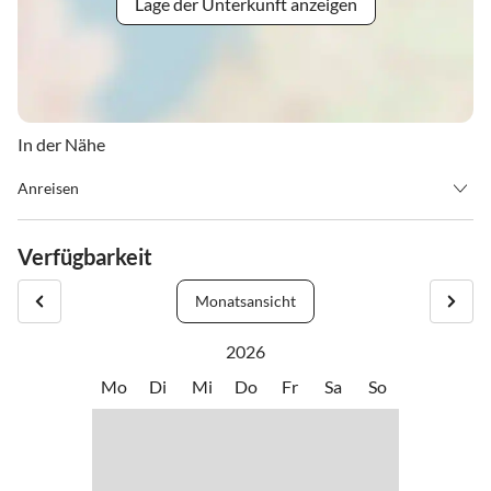
Lage der Unterkunft anzeigen
In der Nähe
Anreisen
Aus Deutschland
über den Fernpass/Imst/Landeck - Abfahrt Pians Abzweigung
Verfügbarkeit
Paznaun - ca. 15 km/Abzweigung Kappl Dorf - links unterhalb der
Kirche
Monatsansicht
über Kufstein/Inntalautobahn/Landeck - Abfahrt Pians
Abzweigung Paznaun-
2026
ca. 15 km/Abzweigung-Dorf, Abzweigung Straße links von der
Mo
Di
Mi
Do
Fr
Sa
So
Kirche noch ca. 200 m bis zum Hotel.
Check in ab 15 Uhr bis 18 Uhr. Bei späterer Anreise bitten wir um
Information.