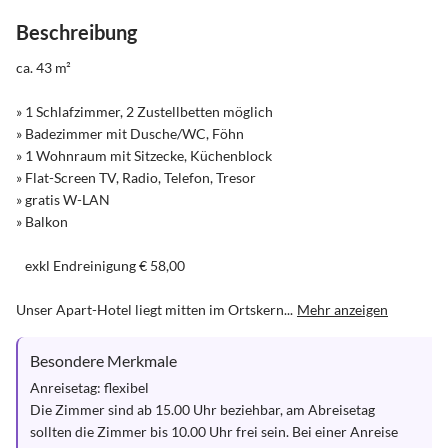
Beschreibung
ca. 43 m²

» 1 Schlafzimmer, 2 Zustellbetten möglich

» Badezimmer mit Dusche/WC, Föhn

» 1 Wohnraum mit Sitzecke, Küchenblock

» Flat-Screen TV, Radio, Telefon, Tresor

» gratis W-LAN

» Balkon

   exkl Endreinigung € 58,00

Unser Apart-Hotel liegt mitten im Ortskern...
Mehr anzeigen
Besondere Merkmale
Anreisetag: flexibel

Die Zimmer sind ab 15.00 Uhr beziehbar, am Abreisetag 
sollten die Zimmer bis 10.00 Uhr frei sein. Bei einer Anreise 