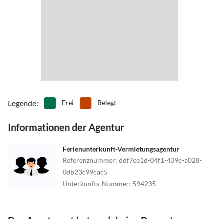
Kein Nacht check in
Legende
:
Frei
Belegt
Informationen der Agentur
Ferienunterkunft-Vermietungsagentur
Referenznummer
:
ddf7ce1d-04f1-439c-a028-
0db23c99cac5
Unterkunfts-Nummer
:
594235