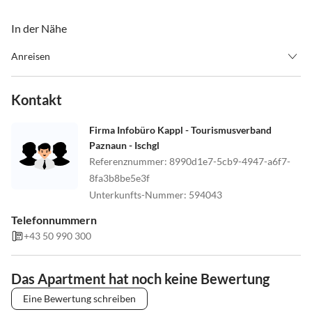
In der Nähe
Anreisen
ANREISE:
von Landeck kommend, fahren Sie auf der B188 (Paznauntal
Kontakt
Bundesstraße), bis Sie den Ortsteil Wiese (gehört zu Kappl)
erreichen. Dann biegen Sie rechts ab und fahren hoch in den Ort.
Firma Infobüro Kappl - Tourismusverband
Unser Haus liegt auf einer Anhöhe auf der linken Seite. Wir
Paznaun - Ischgl
wünschen Ihnen eine gute Fahrt!
Referenznummer
:
8990d1e7-5cb9-4947-a6f7-
8fa3b8be5e3f
Check-In: ab 17.00 Uhr / Check-Out: bis 10.00 Uhr
Unterkunfts-Nummer
:
594043
Telefonnummern
+43 50 990 300
Das Apartment hat noch keine Bewertung
Eine Bewertung schreiben