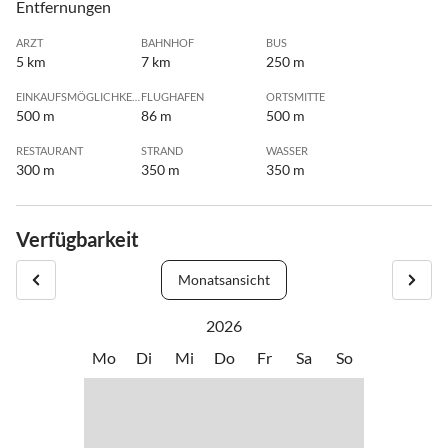
Entfernungen
ARZT
BAHNHOF
BUS
5 km
7 km
250 m
EINKAUFSMÖGLICHKEIT
FLUGHAFEN
ORTSMITTE
500 m
86 m
500 m
RESTAURANT
STRAND
WASSER
300 m
350 m
350 m
Verfügbarkeit
Monatsansicht
2026
Mo
Di
Mi
Do
Fr
Sa
So