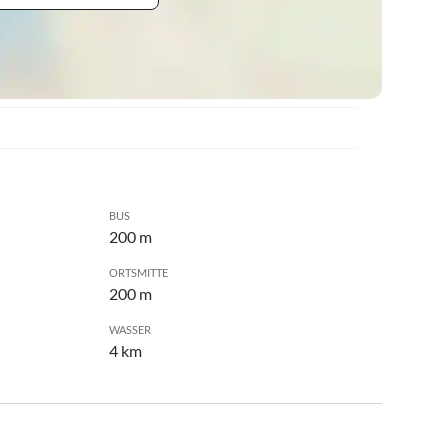
BUS
200 m
ORTSMITTE
200 m
WASSER
4 km