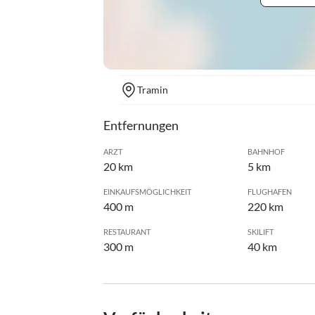
Tramin
Entfernungen
ARZT
BAHNHOF
20 km
5 km
EINKAUFSMÖGLICHKEIT
FLUGHAFEN
400 m
220 km
RESTAURANT
SKILIFT
300 m
40 km