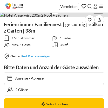
Vermieten
1 / 40
Ferienzimmer Familiennest | geräumig | Balkon
z Garten | 38m
1 Schlafzimmer
1 Bäder
Max. 4 Gäste
38 m²
Kleinarl
Auf Karte anzeigen
Bitte Daten und Anzahl der Gäste auswählen
Anreise
-
Abreise
Sofort buchen