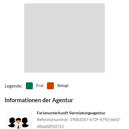
GPS 47.275690 · 13.319190 | Bus·Kleinarl Schule | In 15h·Out 10h |
Barzahlung
Legende
:
Frei
Belegt
Informationen der Agentur
Ferienunterkunft-Vermietungsagentur
Referenznummer
:
190b31b7-b72f-4792-bed2-
d8aa02050721