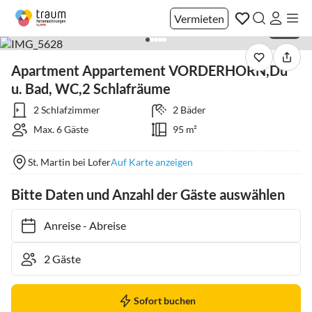
Vermieten
1 / 23
Apartment Appartement VORDERHORN,Du
u. Bad, WC,2 Schlafräume
2 Schlafzimmer
2 Bäder
Max. 6 Gäste
95 m²
St. Martin bei Lofer
Auf Karte anzeigen
Bitte Daten und Anzahl der Gäste auswählen
Anreise
-
Abreise
Sofort buchen