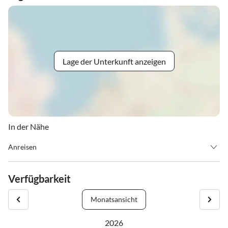
Lage der Unterkunft anzeigen
In der Nähe
Anreisen
Check-in: 14:00 - 17:00
Check-out: bis 9:30
Verfügbarkeit
Frühe Anreise nach Absprache möglich. Wenn du es bis 17 Uhr
Monatsansicht
nicht schaffst, bitte kontaktiere mich. Eine spätere Anreise ist mit
Schlüsselsafe ebenfalls möglich.
2026