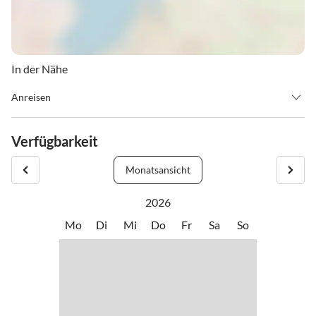
In der Nähe
Anreisen
Die Tankstelle liegt nahe des Kreisverkehres an der B127 zwischen
Linz und Rohrbach-Berg.
Verfügbarkeit
Von Montag bis Freitag ist auch ein frühes Auschecken ab 5 Uhr
möglich!
Monatsansicht
2026
Mo
Di
Mi
Do
Fr
Sa
So