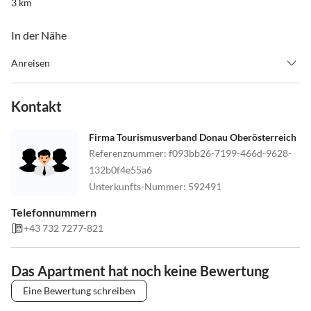
3 km
In der Nähe
Anreisen
Check In : ab 14.00 Uhr
Check out : bis 10.00 Uhr
Kontakt
Adresse: 4785 Freinberg, Saming 41 (möglicherweise nicht im Navi
Firma Tourismusverband Donau Oberösterreich
vorhanden, in dem Fall bitte Kontakt aufnehmen, kein Problem)
Referenznummer
:
f093bb26-7199-466d-9628-
Begrüssung und Schlüsselübergabe durch den Gastgeber
132b0f4e55a6
persönlich (bitte Ankunftszeit bekanntgeben)
Unterkunfts-Nummer
:
592491
Erstellen und unterschreiben des Gästeblattes.
Telefonnummern
Falls Sie mit dem Zug in Passau anreisen, biete ich einen
+43 732 7277-821
kostenlosen Abholservice an.
Das Apartment hat noch keine Bewertung
Eine Bewertung schreiben