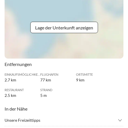
Lage der Unterkunft anzeigen
Entfernungen
EINKAUFSMÖGLICHKEIT
FLUGHAFEN
ORTSMITTE
2.7 km
77 km
9 km
RESTAURANT
STRAND
2.5 km
5 m
In der Nähe
Unsere Freizeittipps