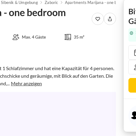
Sibenik & Umgebung
Zaboric
Apartments Marijana - one bedroom apartment A2
 - one bedroom
Bi
Gä
Max. 4 Gäste
35 m²
1 Schlafzimmer und hat eine Kapazität für 4 personen. 
chschicke und geräumige, mit Blick auf den Garten. Die 
d,...
Mehr anzeigen