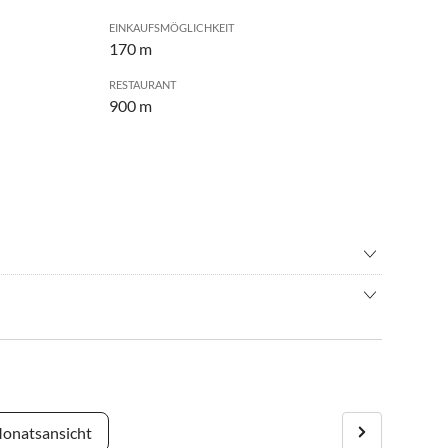
EINKAUFSMÖGLICHKEIT
170 m
RESTAURANT
900 m
tball
•
Erlebnisbad
•
Radfahren/ Cycling
ionen und Aktivitäten, die leicht zu erreichen sind. Die
n
•
Spielplatz
r entfernt und bieten zahlreiche Möglichkeiten zum
s
•
Wandern
e historische Altstadt von Šibenik mit ihrer
osphäre ist nur 11 km entfernt.
onatsansicht