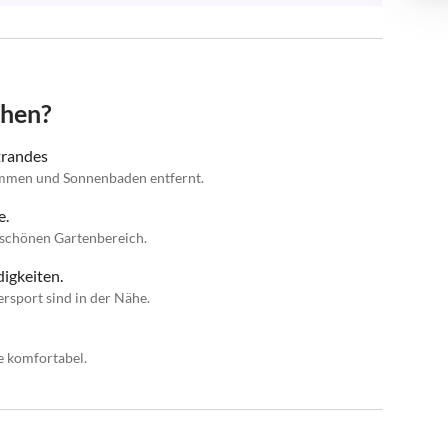
chen?
trandes
mmen und Sonnenbaden entfernt.
e.
schönen Gartenbereich.
igkeiten.
rsport sind in der Nähe.
e komfortabel.