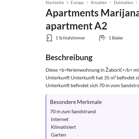
Startseite
Europa
Kroatien
Dalmatien
Apartments Marijana
apartment A2
1 Schlafzimmer
1 Bäder
Beschreibung
Diese <b>ferienwohnung in Žaborić</b> mit 
Unterkunft Unterkunft hat 35 m² befindet si
Unterkunft befindet sich 70 m vom Sandstran
Besondere Merkmale
70 m zum Sandstrand

 Internet

 Klimatisiert

 Garten