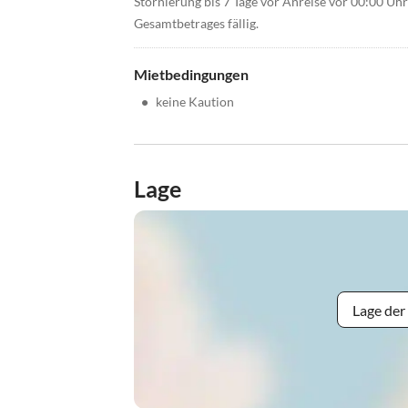
Stornierung bis 7 Tage vor Anreise vor 00:00 Uh
Gesamtbetrages fällig.
Mietbedingungen
•
keine Kaution
Lage
Lage der