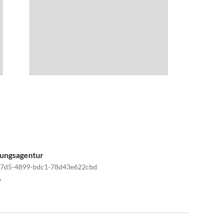
tungsagentur
c7d5-4899-bdc1-78d43e622cbd
6