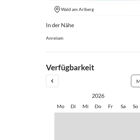
Wald am Arlberg
In der Nähe
Anreisen
Wir freuen uns sehr, Sie bei uns Willkommen hei
Wir haben keine 24h Rezeption, sind aber stets f
Verfügbarkeit
Anreisezeit: 15:00 - 17:00 Uhr / eine spätere A
M
Abreisezeit: 10:00 Uhr
2026
Mo
Di
Mi
Do
Fr
Sa
So