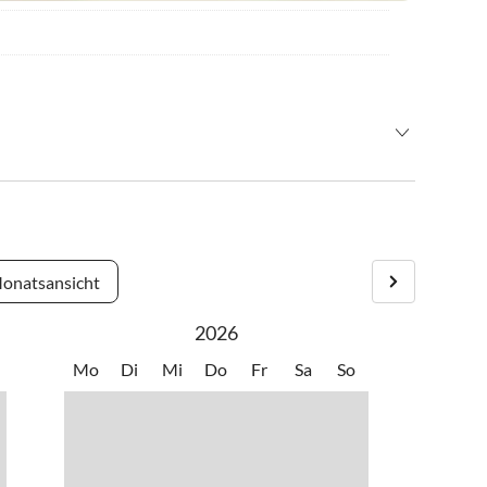
ßen zu dürfen.
ür unsere Gäste erreichbar.
nreise muss angemeldet werden.
onatsansicht
2026
Mo
Di
Mi
Do
Fr
Sa
So