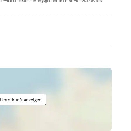
r : Wird eine Stornierungsgebühr in Höhe von 90.00% des
 Unterkunft anzeigen