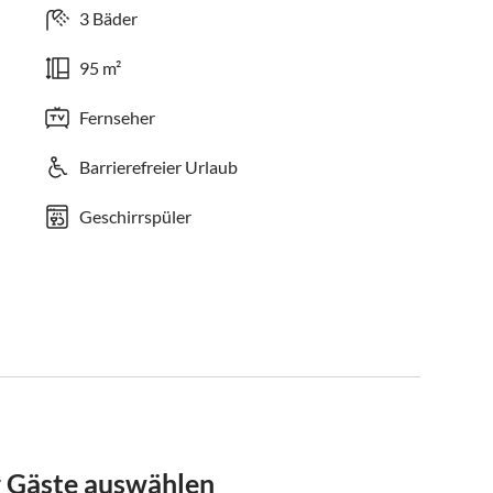
3 Bäder
95 m²
Fernseher
Barrierefreier Urlaub
Geschirrspüler
r Gäste auswählen