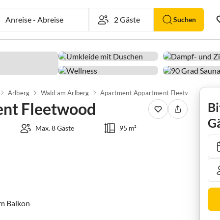
Anreise
-
Abreise
Suchen
Arlberg
Wald am Arlberg
Apartment Appartment Fleetwood
nt Fleetwood
Bi
Gä
Max. 8 Gäste
95 m²
 Balkon
