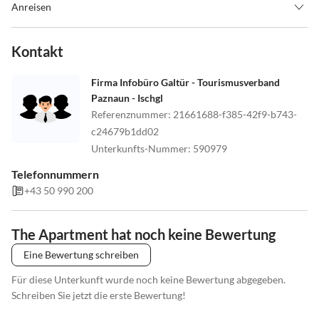
Anreisen
Anreise
Kontakt
Nach der Ortstafel Tschafein der Straße nach bergab, wir sind auf
der linken Seite vor der Brücke. Postbushaltestelle "Tschafein".
Firma Infobüro Galtür - Tourismusverband
Check-in 16:00/Check-out 10:00, (Gepäckabgabe möglich).
Paznaun - Ischgl
Referenznummer
:
21661688-f385-42f9-b743-
c24679b1dd02
Unterkunfts-Nummer
:
590979
Telefonnummern
+43 50 990 200
The Apartment hat noch keine Bewertung
Eine Bewertung schreiben
Für diese Unterkunft wurde noch keine Bewertung abgegeben.
Schreiben Sie jetzt die erste Bewertung!