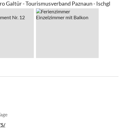
o Galtür - Tourismusverband Paznaun - Ischgl
Tage
75/