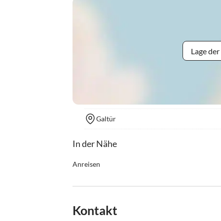
Lage der
Galtür
In der Nähe
Anreisen
Check-In: ab 15:00 Uhr / Check-Out: bis 9:00 Uh
Kontakt