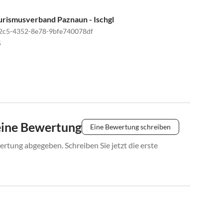
ourismusverband Paznaun - Ischgl
2c5-4352-8e78-9bfe740078df
5
eine Bewertung
Eine Bewertung schreiben
rtung abgegeben. Schreiben Sie jetzt die erste