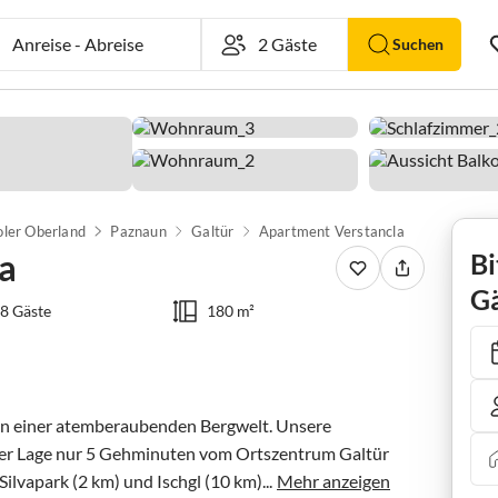
Anreise
-
Abreise
Suchen
oler Oberland
Paznaun
Galtür
Apartment Verstancla
a
Bi
Gä
8 Gäste
180 m²
en einer atemberaubenden Bergwelt. Unsere 
iger Lage nur 5 Gehminuten vom Ortszentrum Galtür 
ilvapark (2 km) und Ischgl (10 km)...
Mehr anzeigen