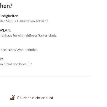
chen?
ürdigkeiten
n Skibus-Haltestellen entfernt.
m WLAN.
enhaus für ein nahtloses Surferlebnis.
 seelisches Wohlbefinden.
cke
 direkt vor Ihrer Tür.
Rauchen nicht erlaubt