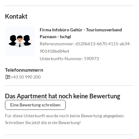
Check-In: ab 15:00 Uhr
Check-Out: bis 09:30 Uhr
Kontakt
Anreise:
Firma Infobüro Galtür - Tourismusverband
Von der Dorfmitte aus fahren Sie nach der Kirche die erste Strasse
Paznaun - Ischgl
links. Unser Haus befindet sich dann nach ca. 300 m auf der rechten
Referenznummer
:
d520b613-6670-4115-ab34-
Seite.
901418bd84e4
Skibushaltestelle und Ortszentrum nur 4 Gehminuten entfernt.
Unterkunfts-Nummer
:
590973
Unmittelbar an der Langlaufloipe gelegen.
Telefonnummern
+43 50 990 200
Das Apartment hat noch keine Bewertung
Eine Bewertung schreiben
Für diese Unterkunft wurde noch keine Bewertung abgegeben.
Schreiben Sie jetzt die erste Bewertung!