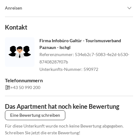
Anreisen
Check in von 14.30 h bis 19 h. Sollten Sie früher oder später
anreisen bitte informieren Sie sich am Vorabend ob Ihr
Kontakt
Appartment schon bezugsfertig ist telefonisch unter +43 664 13
533 40. Busreisende bei der Haltestelle Galtür Dorfplatz
Firma Infobüro Galtür - Tourismusverband
aussteigen. Gehen sie vor dem Gemeindehaus links nach 80 m
Paznaun - Ischgl
sehen sie rechts unser Holzhaus und in 50 m haben Sie das 4two
Referenznummer
:
534eb2c7-5083-4e2d-b530-
erreicht.
87408287f07b
Unterkunfts-Nummer
:
590972
Telefonnummern
+43 50 990 200
Das Apartment hat noch keine Bewertung
Eine Bewertung schreiben
Für diese Unterkunft wurde noch keine Bewertung abgegeben.
Schreiben Sie jetzt die erste Bewertung!