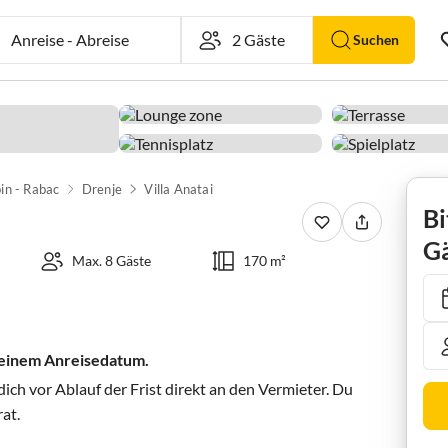
Anreise
-
Abreise
Suchen
in - Rabac
Drenje
Villa Anatai
Bi
Gä
Max. 8 Gäste
170 m²
 deinem Anreisedatum.
ch vor Ablauf der Frist direkt an den Vermieter. Du
rat.