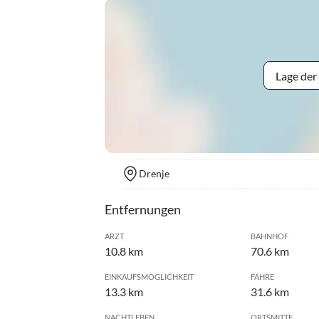
Lage der
Drenje
Entfernungen
ARZT
BAHNHOF
10.8 km
70.6 km
EINKAUFSMÖGLICHKEIT
FÄHRE
13.3 km
31.6 km
NACHTLEBEN
ORTSMITTE