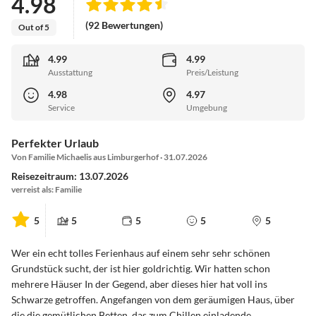
4.98
(92 Bewertungen)
Out of 5
4.99
4.99
Ausstattung
Preis/Leistung
4.98
4.97
Service
Umgebung
Perfekter Urlaub
Von Familie Michaelis aus Limburgerhof · 31.07.2026
Reisezeitraum: 13.07.2026
verreist als: Familie
5
5
5
5
5
Wer ein echt tolles Ferienhaus auf einem sehr sehr schönen
Grundstück sucht, der ist hier goldrichtig. Wir hatten schon
mehrere Häuser In der Gegend, aber dieses hier hat voll ins
Schwarze getroffen. Angefangen von dem geräumigen Haus, über
die die gemütlichen Betten, das zum Chillen einladende