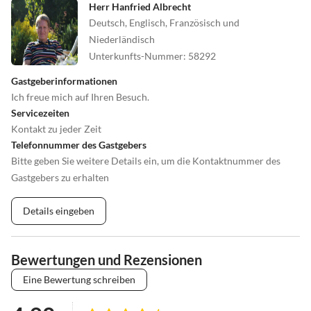
Herr Hanfried Albrecht
Deutsch, Englisch, Französisch und
Ob Sie Ruhe suchen, sportlich aktiv sein möchten oder mit Kindern
Niederländisch
auf Entdeckungstour gehen – die Umgebung von Justus op Zee
Unterkunfts-Nummer
:
58292
bietet Ihnen unzählige Möglichkeiten für erholsame und
erlebnisreiche Tage.
Gastgeberinformationen
Ich freue mich auf Ihren Besuch.
Servicezeiten
Kontakt zu jeder Zeit
Telefonnummer des Gastgebers
Bitte geben Sie weitere Details ein, um die Kontaktnummer des
Gastgebers zu erhalten
Details eingeben
Bewertungen und Rezensionen
Eine Bewertung schreiben