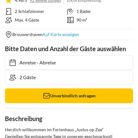
4.98/5
92 Bewertungen
100% Empfehlung
2 Schlafzimmer
1 Bäder
Max. 4 Gäste
90 m²
Brouwershaven
Auf Karte anzeigen
Bitte Daten und Anzahl der Gäste auswählen
Anreise
-
Abreise
Unverbindlich anfragen
Beschreibung
Herzlich willkommen im Ferienhaus „Justus op Zee“

Genießen Sie entspannte Tage in unserem geschmackvoll 