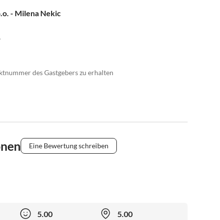
.o. - Milena Nekic
1
taktnummer des Gastgebers zu erhalten
onen
Eine Bewertung schreiben
5.00
5.00