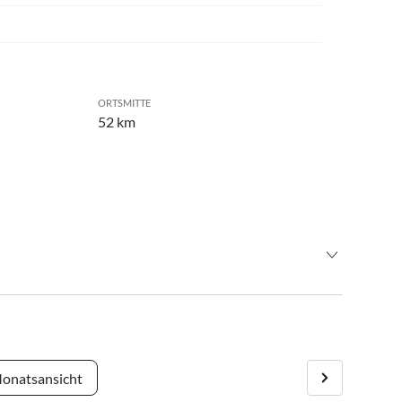
ORTSMITTE
52 km
onatsansicht