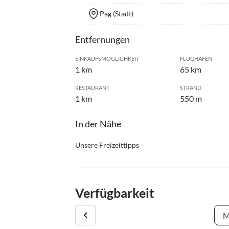
Pag (Stadt)
Entfernungen
EINKAUFSMÖGLICHKEIT
FLUGHAFEN
1 km
65 km
RESTAURANT
STRAND
1 km
550 m
In der Nähe
Unsere Freizeittipps
•
Joggen
Verfügbarkeit
M