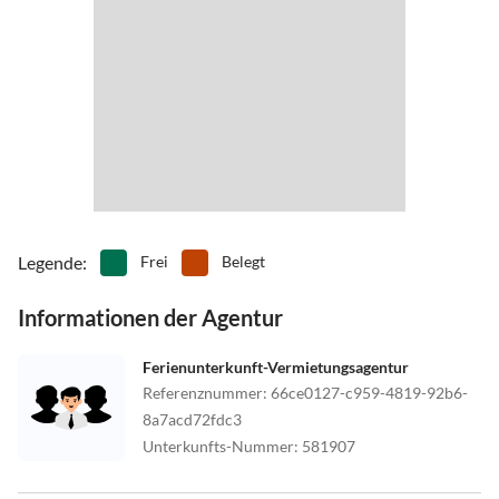
Legende
:
Frei
Belegt
Informationen der Agentur
Ferienunterkunft-Vermietungsagentur
Referenznummer
:
66ce0127-c959-4819-92b6-
8a7acd72fdc3
Unterkunfts-Nummer
:
581907