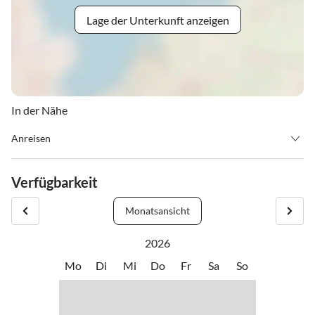
Lage der Unterkunft anzeigen
In der Nähe
Anreisen
Check-In: ab 15.00 Uhr / Check-Out: bis 10.00 Uhr
Anreise: von Landeck kommend, biegen Sie bitte bei der
Verfügbarkeit
Verkehrsleitzone E1 (Tankstelle) links ab, fahren in den Ort, es ist
das 4. Haus auf der linken Straßenseite ein grünes Haus.
Monatsansicht
2026
Mo
Di
Mi
Do
Fr
Sa
So