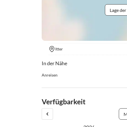
Lage der
Itter
In der Nähe
Anreisen
Check In ab 15:00
Check Out bis 9:00
Verfügbarkeit
M