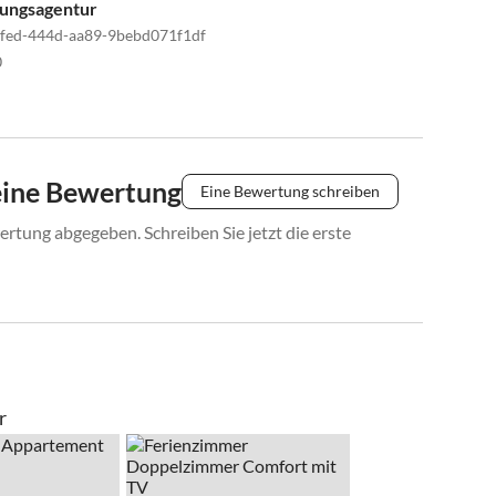
tungsagentur
fed-444d-aa89-9bebd071f1df
0
eine Bewertung
Eine Bewertung schreiben
rtung abgegeben. Schreiben Sie jetzt die erste
r