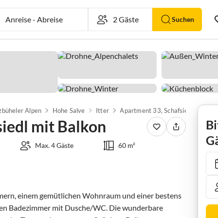
Anreise
-
Abreise
Suchen
zbüheler Alpen
Hohe Salve
Itter
Apartment 33, Schafsiedl mit Balkon
iedl mit Balkon
Bi
Gä
Max. 4 Gäste
60 m²
mern, einem gemütlichen Wohnraum und einer bestens 
nen Badezimmer mit Dusche/WC. Die wunderbare 