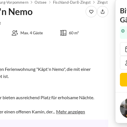
urg-Vorpommern
Ostsee
Fischland-Darß-Zingst
Zingst
Ferien
'n Nemo
Bi
Gä
g
Max. 4 Gäste
60 m²
 Ferienwohnung "Käpt'n Nemo", die mit einer 
ist.

 bieten ausreichend Platz für erholsame Nächte.

einen offenen Kamin, der...
Mehr anzeigen