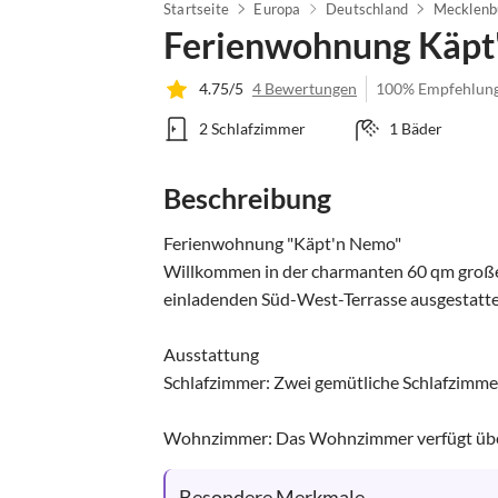
Startseite
Europa
Deutschland
Mecklenb
Ferienwohnung Käpt
4.75/5
4 Bewertungen
100% Empfehlun
2 Schlafzimmer
1 Bäder
Beschreibung
Ferienwohnung "Käpt'n Nemo"

Willkommen in der charmanten 60 qm großen
einladenden Süd-West-Terrasse ausgestattet 
Ausstattung

Schlafzimmer: Zwei gemütliche Schlafzimmer
Wohnzimmer: Das Wohnzimmer verfügt über 
Besondere Merkmale