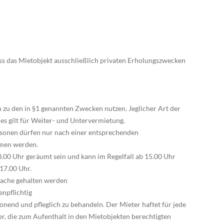
ass das Mietobjekt ausschließlich privaten Erholungszwecken
h zu den in §1 genannten Zwecken nutzen. Jeglicher Art der
es gilt für Weiter- und Untervermietung.
ersonen dürfen nur nach einer entsprechenden
men werden.
.00 Uhr geräumt sein und kann im Regelfall ab 15.00 Uhr
 17.00 Uhr.
prache gehalten werden
enpflichtig
honend und pfleglich zu behandeln. Der Mieter haftet für jede
er, die zum Aufenthalt in den Mietobjekten berechtigten