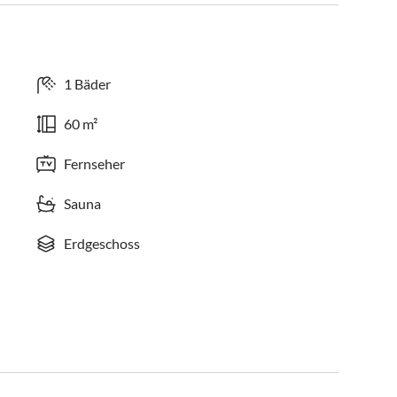
1 Bäder
60 m²
Fernseher
Sauna
Erdgeschoss