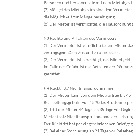
Personen und Personen, die mit dem Mietobjekt
(7) Mängel des Mietobjektes sind dem Vermieter
die Möglichkeit zur Mängelbeseitigung.
(8) Der Mieter ist verpflichtet, die Hausordnung 
§ 3 Rechte und Pflichten des Vermieters
(1) Der Vermieter ist verpflichtet, dem Mieter da
vertragsgemäßem Zustand zu überlassen.
(2) Der Vermieter ist berechtigt, das Mietobjekt
Im Falle der Gefahr ist das Betreten der Räume z
gestattet.
§ 4 Rücktritt / Nichtinanspruchnahme
(1) Der Mieter kann von dem Mietvertrag bis 45 T
Bearbeitungsgebühr von 15 % des Bruttomietprei
(2) Tritt der Mieter 44 Tage bis 35 Tage vor Begi
Mieter trotz Nichtinanspruchnahme der Leistung 
Der Rücktritt hat per eingeschriebenen Brief ge
(3) Bei einer Stornierung ab 21 Tage vor Reisebeg