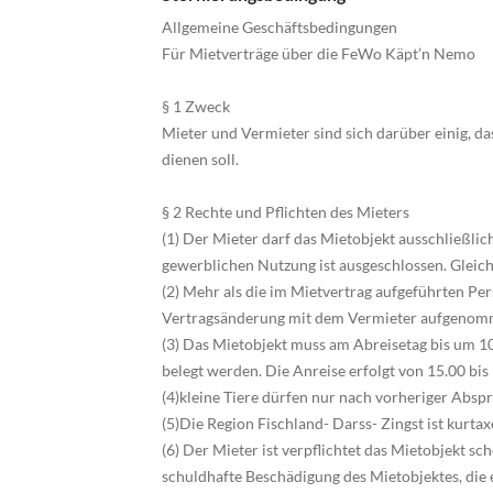
Allgemeine Geschäftsbedingungen
Für Mietverträge über die FeWo Käpt’n Nemo
§ 1 Zweck
Mieter und Vermieter sind sich darüber einig, d
dienen soll.
§ 2 Rechte und Pflichten des Mieters
(1) Der Mieter darf das Mietobjekt ausschließlic
gewerblichen Nutzung ist ausgeschlossen. Gleich
(2) Mehr als die im Mietvertrag aufgeführten P
Vertragsänderung mit dem Vermieter aufgenom
(3) Das Mietobjekt muss am Abreisetag bis um 10
belegt werden. Die Anreise erfolgt von 15.00 bis
(4)kleine Tiere dürfen nur nach vorheriger Abs
(5)Die Region Fischland- Darss- Zingst ist kurtax
(6) Der Mieter ist verpflichtet das Mietobjekt sc
schuldhafte Beschädigung des Mietobjektes, die 