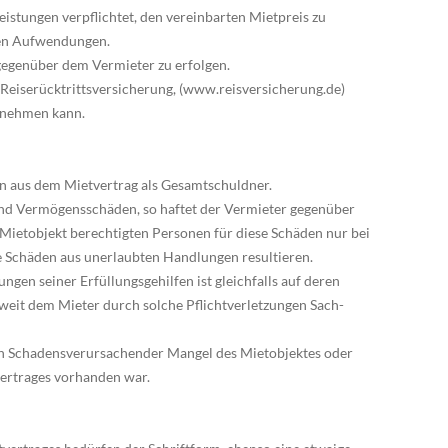
istungen verpflichtet, den vereinbarten Mietpreis zu
ten Aufwendungen.
 gegenüber dem Vermieter zu erfolgen.
 Reiserücktrittsversicherung, (www.reisversicherung.de)
 nehmen kann.
en aus dem Mietvertrag als Gesamtschuldner.
 und Vermögensschäden, so haftet der Vermieter gegenüber
ietobjekt berechtigten Personen für diese Schäden nur bei
e Schäden aus unerlaubten Handlungen resultieren.
ungen seiner Erfüllungsgehilfen ist gleichfalls auf deren
oweit dem Mieter durch solche Pflichtverletzungen Sach-
in Schadensverursachender Mangel des Mietobjektes oder
vertrages vorhanden war.