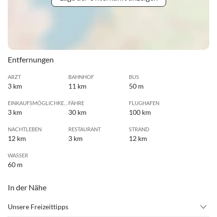
Entfernungen
ARZT
BAHNHOF
BUS
3 km
11 km
50 m
EINKAUFSMÖGLICHKEIT
FÄHRE
FLUGHAFEN
3 km
30 km
100 km
NACHTLEBEN
RESTAURANT
STRAND
12 km
3 km
12 km
WASSER
60 m
In der Nähe
Unsere Freizeittipps