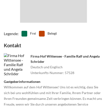
•
Tischtennis
•
Tretbootfahren
•
Vögel beobachten
•
Wandern
•
Wassersport
•
Wattwandern
•
Wellness
•
Windsurfen
•
Zoo
Legende
:
Frei
Belegt
Kontakt
Firma Hof Wittensee - Familie Ralf und Angela
Schröder
Deutsch und Englisch
Unterkunfts-Nummer
:
57528
Gastgeberinformationen
Willkommen auf dem Hof Wittensee! Uns ist es wichtig, dass Sie
sich bei uns wohlfühlen und mit Ihrer Familie, Ihrem Partner oder
Ihren Freunden gemeinsame Zeit verbringen können. Es macht uns
Freude, wenn wir Sie durch unseren angebotenen Service