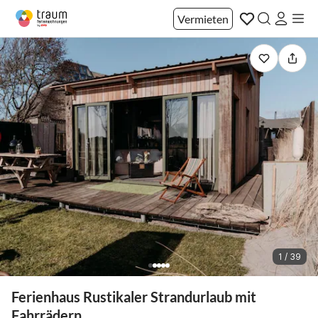
Vermieten
1 / 39
Ferienhaus Rustikaler Strandurlaub mit
Fahrrädern