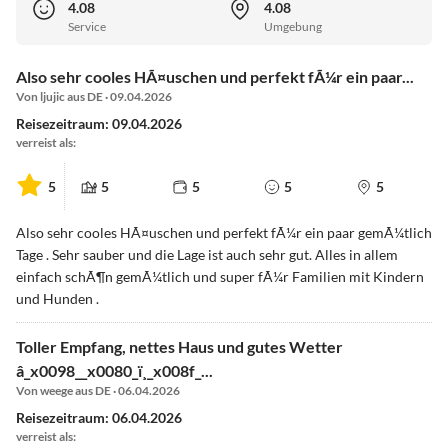
4.08
4.08
Service
Umgebung
Also sehr cooles HÃ¤uschen und perfekt fÃ¼r ein paar...
Von ljujic aus DE · 09.04.2026
Reisezeitraum: 09.04.2026
verreist als:
5
5
5
5
5
Also sehr cooles HÃ¤uschen und perfekt fÃ¼r ein paar gemÃ¼tlich
Tage . Sehr sauber und die Lage ist auch sehr gut. Alles in allem
einfach schÃ¶n gemÃ¼tlich und super fÃ¼r Familien mit Kindern
und Hunden .
Toller Empfang, nettes Haus und gutes Wetter
â_x0098__x0080_ï¸_x008f_...
Von weege aus DE · 06.04.2026
Reisezeitraum: 06.04.2026
verreist als: