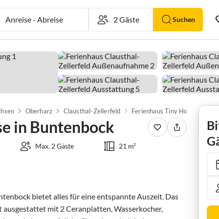
Anreise
-
Abreise
Suchen
chsen
Oberharz
Clausthal-Zellerfeld
se in Buntenbock
Bi
Gä
Max. 2 Gäste
21 m²
enbock bietet alles für eine entspannte Auszeit. Das 
 ausgestattet mit 2 Ceranplatten, Wasserkocher, 