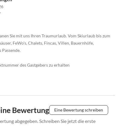
26
7
anen Sie mit uns Ihren Traumurlaub. Vom Skiurlaub bis zum
äuser, FeWo’s, Chalets, Fincas, Villen, Bauernhöfe,
s Passende.
taktnummer des Gastgebers zu erhalten
eine Bewertung
Eine Bewertung schreiben
rtung abgegeben. Schreiben Sie jetzt die erste