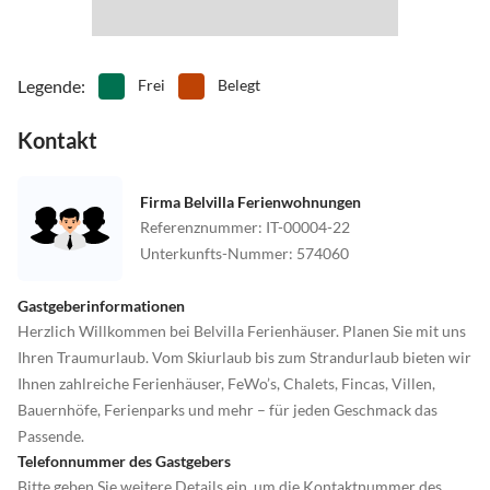
Legende
:
Frei
Belegt
Kontakt
Firma Belvilla Ferienwohnungen
Referenznummer
:
IT-00004-22
Unterkunfts-Nummer
:
574060
Gastgeberinformationen
Herzlich Willkommen bei Belvilla Ferienhäuser. Planen Sie mit uns
Ihren Traumurlaub. Vom Skiurlaub bis zum Strandurlaub bieten wir
Ihnen zahlreiche Ferienhäuser, FeWo’s, Chalets, Fincas, Villen,
Bauernhöfe, Ferienparks und mehr – für jeden Geschmack das
Passende.
Telefonnummer des Gastgebers
Bitte geben Sie weitere Details ein, um die Kontaktnummer des