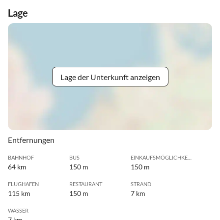
Lage
Lage der Unterkunft anzeigen
Entfernungen
BAHNHOF
BUS
EINKAUFSMÖGLICHKEIT
64 km
150 m
150 m
FLUGHAFEN
RESTAURANT
STRAND
115 km
150 m
7 km
WASSER
7 km