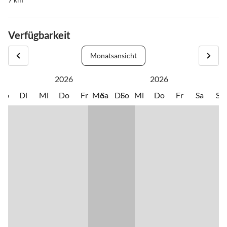
Verfügbarkeit
Monatsansicht
2026
2026
Mo
Di
Mi
Do
Fr
Mo
Sa
Di
So
Mi
Do
Fr
Sa
So