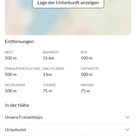
Lage der Unterkunft anzeigen
Entfernungen
ARZT
BAHNHOF
BUS
500 m
15 km
500 m
EINKAUFSMÖGLICHKEIT
NACHTLEBEN
ORTSMITTE
500 m
1 km
500 m
RESTAURANT
STRAND
WASSER
500 m
75 m
75 m
In der Nähe
Unsere Freizeittipps
•
Badminton
•
Basketball
Urlaubsziel
•
Beachvolleyball
•
Crossgolf