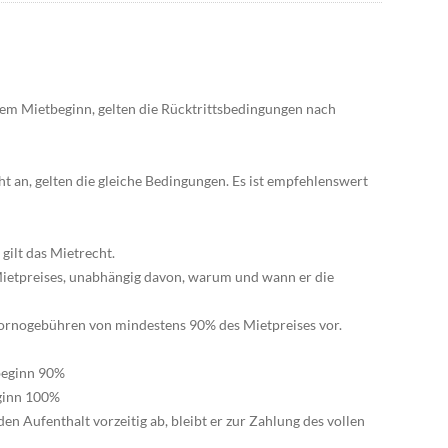
 dem Mietbeginn, gelten die Rücktrittsbedingungen nach
ht an, gelten die gleiche Bedingungen. Es ist empfehlenswert
ilt das Mietrecht.
 Mietpreises, unabhängig davon, warum und wann er die
Stornogebühren von mindestens 90% des Mietpreises vor.
tbeginn 90%
eginn 100%
den Aufenthalt vorzeitig ab, bleibt er zur Zahlung des vollen