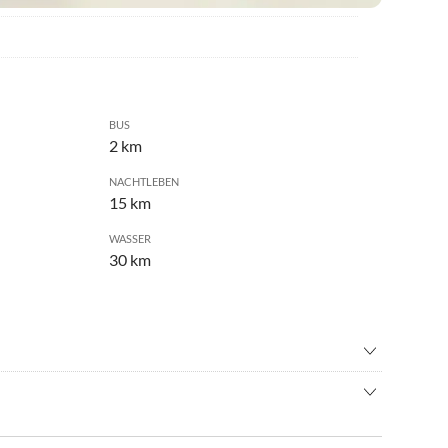
BUS
2 km
NACHTLEBEN
15 km
WASSER
30 km
ching
•
Golf
n
•
Klettern
rere, gut erhaltene, denkmalgeschützte Bauernhöfe, die
ffahrt/Bootstour
•
Sehenswürdigkeiten
on hier aus hat man einen herrlichen Ausblick auf das