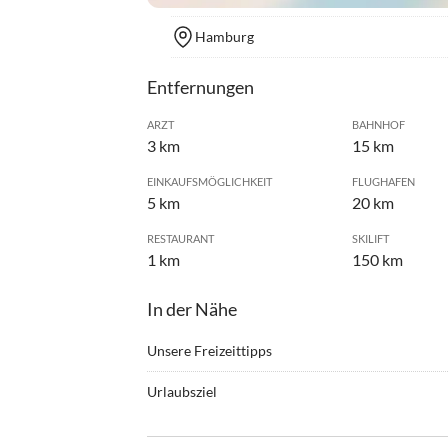
Hamburg
Entfernungen
ARZT
BAHNHOF
3 km
15 km
EINKAUFSMÖGLICHKEIT
FLUGHAFEN
5 km
20 km
RESTAURANT
SKILIFT
1 km
150 km
In der Nähe
Unsere Freizeittipps
•
Bergwandern
•
Geoca
Urlaubsziel
•
Hochseilgarten
•
Jogge
Das Ortsbild von Sobrigau ist geprägt durch meh
•
Reiten
•
Schif
teilweise auf das 17. Jahrhundert zurückgehen. V