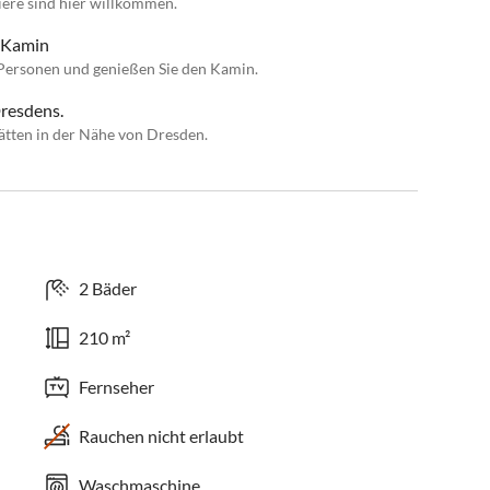
iere sind hier willkommen.
r Kamin
 Personen und genießen Sie den Kamin.
resdens.
ätten in der Nähe von Dresden.
2 Bäder
210 m²
Fernseher
Rauchen nicht erlaubt
Waschmaschine