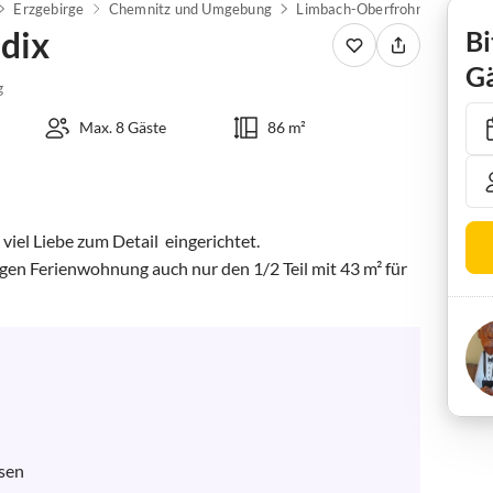
Erzgebirge
Chemnitz und Umgebung
Limbach-Oberfrohna
Ferie
dix
Bi
Gä
g
Max. 8 Gäste
86 m²
el Liebe zum Detail  eingerichtet. 

gen Ferienwohnung auch nur den 1/2 Teil mit 43 m² für 
sen
