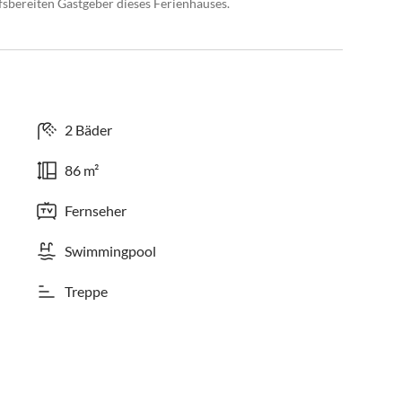
fsbereiten Gastgeber dieses Ferienhauses.
2 Bäder
86 m²
Fernseher
Swimmingpool
Treppe