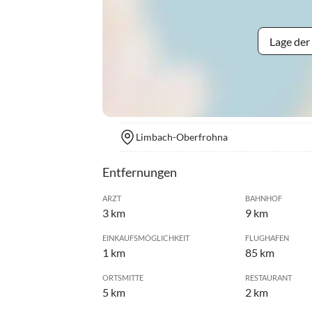
Lage der
Limbach-Oberfrohna
Entfernungen
ARZT
BAHNHOF
3 km
9 km
EINKAUFSMÖGLICHKEIT
FLUGHAFEN
1 km
85 km
ORTSMITTE
RESTAURANT
5 km
2 km