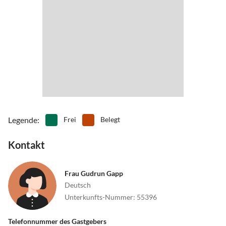
•
Wandern
•
Wassersport
•
Zelten
•
Zoo
Legende
:
Frei
Belegt
Kontakt
Frau Gudrun Gapp
Deutsch
Unterkunfts-Nummer
:
55396
Telefonnummer des Gastgebers