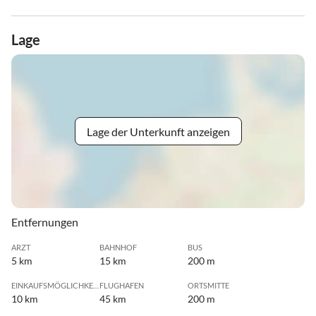
Lage
Lage der Unterkunft anzeigen
Entfernungen
ARZT
BAHNHOF
BUS
5 km
15 km
200 m
EINKAUFSMÖGLICHKEIT
FLUGHAFEN
ORTSMITTE
10 km
45 km
200 m