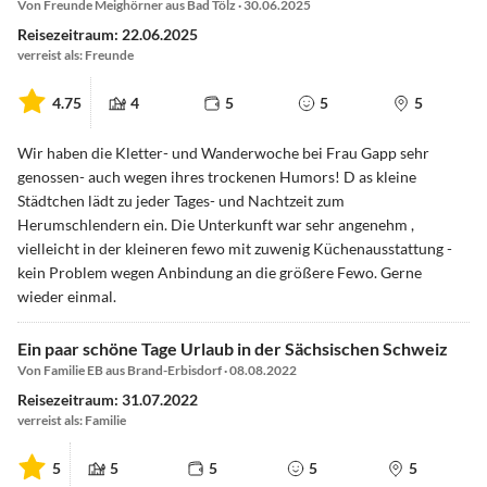
Von Freunde Meighörner aus Bad Tölz · 30.06.2025
Reisezeitraum: 22.06.2025
verreist als: Freunde
4.75
4
5
5
5
Wir haben die Kletter- und Wanderwoche bei Frau Gapp sehr
genossen- auch wegen ihres trockenen Humors! D as kleine
Städtchen lädt zu jeder Tages- und Nachtzeit zum
Herumschlendern ein. Die Unterkunft war sehr angenehm ,
vielleicht in der kleineren fewo mit zuwenig Küchenausstattung -
kein Problem wegen Anbindung an die größere Fewo. Gerne
wieder einmal.
Ein paar schöne Tage Urlaub in der Sächsischen Schweiz
Von Familie EB aus Brand-Erbisdorf · 08.08.2022
Reisezeitraum: 31.07.2022
verreist als: Familie
5
5
5
5
5