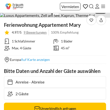
Vermieten
1 / 25
Ferienwohnung Appartement Mary
4.97/5
9 Bewertungen
100% Empfehlung
1 Schlafzimmer
1 Bäder
Max. 4 Gäste
45 m²
Europa
Auf Karte anzeigen
Bitte Daten und Anzahl der Gäste auswählen
Anreise
-
Abreise
Unverbindlich anfragen