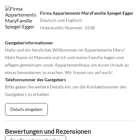
•
Segelfliegen
•
Segeln
•
Sehenswürdigkeiten
•
Ski-Alpin
Firma Appartements MaryFamilie Spiegel-Egger
•
Ski-Langlauf
•
Snowboard
Deutsch und Englisch
•
Sommerrodelbahn
•
Spielplatz
Unterkunfts-Nummer
:
5538
•
Squash
•
Surfen
•
Tanzen
•
Tauchen
Gastgeberinformationen
•
Tennis
•
Theater
Hallo und ein herzliches Willkommen im Appartements Mary!
•
Thermalbäder
•
Tischtennis
Mein Name ist Manuela und ich und meine Familie hegen und
•
Tretbootfahren
•
Vögel beobachten
pflegen gemeinsam unser Appartementhaus um euren Urlaub zu
•
Volleyball
•
Wakeboarden
etwas besonderem zu machen. Wir freuen uns auf euch!
•
Wandern
•
Wasserski
Telefonnummer des Gastgebers
•
Wassersport
•
Water-Tubing
Bitte geben Sie weitere Details ein, um die Kontaktnummer des
•
Weinprobe
•
Wellness
Gastgebers zu erhalten
•
Windsurfen
•
Zelten
•
Zoo
Details eingeben
Bewertungen und Rezensionen