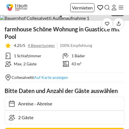
Vermieten
1 / 40
farmhouse Schöne Wohnung in Guasticce mit
Pool
4.25/5
4 Bewertungen
100% Empfehlung
1 Schlafzimmer
1 Bäder
Max. 2 Gäste
43 m²
Collesalvetti
Auf Karte anzeigen
Bitte Daten und Anzahl der Gäste auswählen
Anreise
-
Abreise