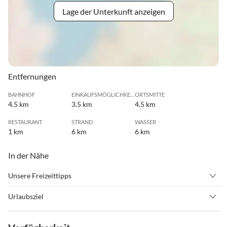
Lage der Unterkunft anzeigen
Entfernungen
BAHNHOF
EINKAUFSMÖGLICHKEIT
ORTSMITTE
4.5 km
3.5 km
4.5 km
RESTAURANT
STRAND
WASSER
1 km
6 km
6 km
In der Nähe
Unsere Freizeittipps
•
Badminton
•
Beachvolleyball
Urlaubsziel
•
Bergwandern
•
Fahrradverleih
Die familienfreundliche Ferienwohnung liegt an ruhiger Wohnlage
•
Fallschirm springen
•
Fitness
mit schöner Sicht auf den See und die Umgebung. Den Ortskern