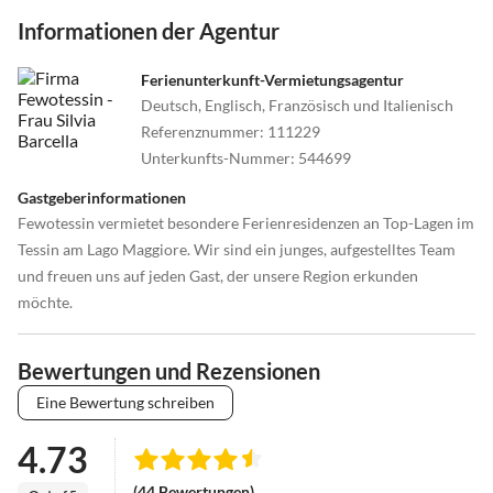
weitere Ausgangspunkte für wunderschöne Ausfüge zu erreichen
Informationen der Agentur
Richtung: Cardada, Monti di Lego, Mergoscia oder den Wanderweg
Collina Alta. Auf dem Weg, inmitten von Grün und Stille, finden Sie
Ferienunterkunft-Vermietungsagentur
Plätze von seltener Schönheit und verschiedene Lokale zum
Deutsch, Englisch, Französisch und Italienisch
Einkehren.
Referenznummer
:
111229
Unterkunfts-Nummer
:
544699
Gastgeberinformationen
Fewotessin vermietet besondere Ferienresidenzen an Top-Lagen im
Tessin am Lago Maggiore. Wir sind ein junges, aufgestelltes Team
und freuen uns auf jeden Gast, der unsere Region erkunden
möchte.
Bewertungen und Rezensionen
Eine Bewertung schreiben
4.73
(44 Bewertungen)