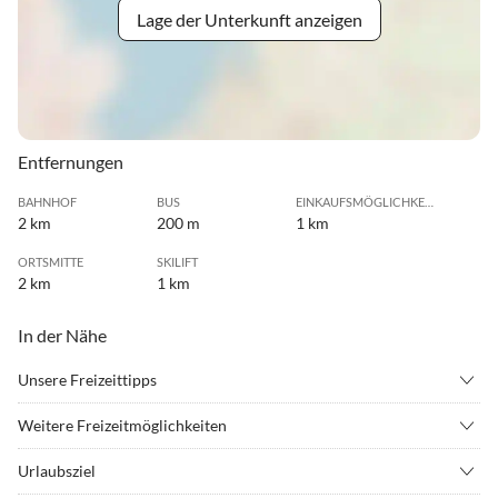
Lage der Unterkunft anzeigen
Entfernungen
BAHNHOF
BUS
EINKAUFSMÖGLICHKEIT
2 km
200 m
1 km
ORTSMITTE
SKILIFT
2 km
1 km
In der Nähe
Unsere Freizeittipps
•
Bergsteigen
•
Bergwandern
Weitere Freizeitmöglichkeiten
•
Freibad
•
Golf
Skiurlaub, Wandern, Familienurlaub, Berge
•
Klettern
•
Minigolf
Urlaubsziel
•
Mountainbiking
•
Reiten