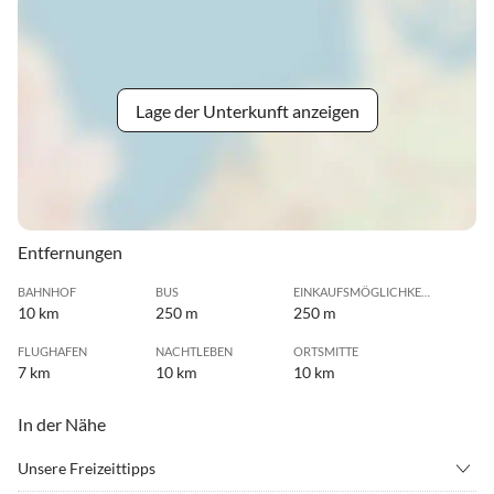
Lage der Unterkunft anzeigen
Entfernungen
BAHNHOF
BUS
EINKAUFSMÖGLICHKEIT
10 km
250 m
250 m
FLUGHAFEN
NACHTLEBEN
ORTSMITTE
7 km
10 km
10 km
In der Nähe
Unsere Freizeittipps