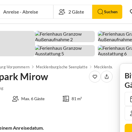
Anreise
-
Abreise
Suchen
urg-Vorpommern
Mecklenburgische Seenplatte
Mecklenburg-Strelitz
npark Mirow
Bi
Gä
ng
Max. 6 Gäste
81 m²
 deinem Anreisedatum.