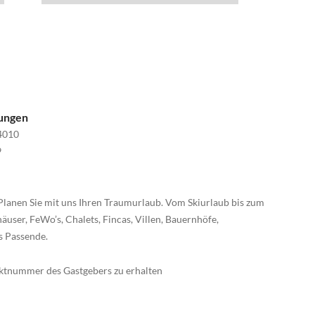
nungen
4010
9
Planen Sie mit uns Ihren Traumurlaub. Vom Skiurlaub bis zum
äuser, FeWo’s, Chalets, Fincas, Villen, Bauernhöfe,
s Passende.
taktnummer des Gastgebers zu erhalten