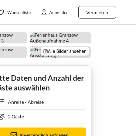
Vermieten
Wunschliste
Anmelden
Alle Bilder ansehen
Mirow
Granzow
Ferienhaus im Ferienpark Mirow
tte Daten und Anzahl der
ste auswählen
Anreise
-
Abreise
Unverbindlich anfragen