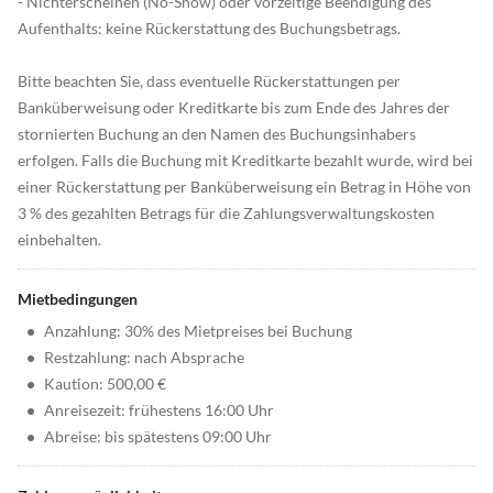
- Nichterscheinen (No-Show) oder vorzeitige Beendigung des
Aufenthalts: keine Rückerstattung des Buchungsbetrags.
Bitte beachten Sie, dass eventuelle Rückerstattungen per
Banküberweisung oder Kreditkarte bis zum Ende des Jahres der
stornierten Buchung an den Namen des Buchungsinhabers
erfolgen. Falls die Buchung mit Kreditkarte bezahlt wurde, wird bei
einer Rückerstattung per Banküberweisung ein Betrag in Höhe von
3 % des gezahlten Betrags für die Zahlungsverwaltungskosten
einbehalten.
Mietbedingungen
•
Anzahlung: 30% des Mietpreises bei Buchung
•
Restzahlung: nach Absprache
•
Kaution: 500,00 €
•
Anreisezeit: frühestens 16:00 Uhr
•
Abreise: bis spätestens 09:00 Uhr