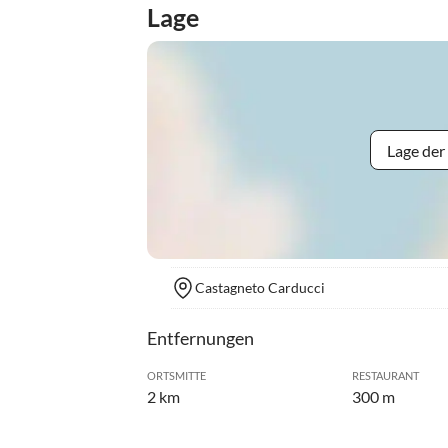
Lage
Lage der
Castagneto Carducci
Entfernungen
ORTSMITTE
RESTAURANT
2 km
300 m