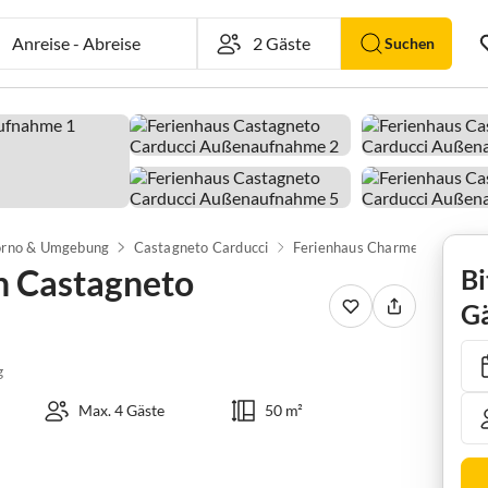
Anreise
-
Abreise
Suchen
orno & Umgebung
Castagneto Carducci
n Castagneto
Bi
Gä
g
Max. 4 Gäste
50 m²