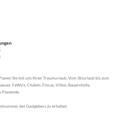
nungen
1
8
Planen Sie mit uns Ihren Traumurlaub. Vom Skiurlaub bis zum
äuser, FeWo’s, Chalets, Fincas, Villen, Bauernhöfe,
s Passende.
taktnummer des Gastgebers zu erhalten