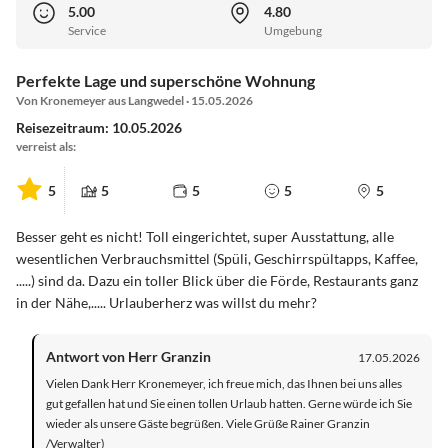
5.00
4.80
Service
Umgebung
Perfekte Lage und superschöne Wohnung
Von Kronemeyer aus Langwedel · 15.05.2026
Reisezeitraum: 10.05.2026
verreist als:
5
5
5
5
5
Besser geht es nicht! Toll eingerichtet, super Ausstattung, alle
wesentlichen Verbrauchsmittel (Spüli, Geschirrspültapps, Kaffee,
.....) sind da. Dazu ein toller Blick über die Förde, Restaurants ganz
in der Nähe,..... Urlauberherz was willst du mehr?
Antwort von Herr Granzin
17.05.2026
Vielen Dank Herr Kronemeyer, ich freue mich, das Ihnen bei uns alles
gut gefallen hat und Sie einen tollen Urlaub hatten. Gerne würde ich Sie
wieder als unsere Gäste begrüßen. Viele Grüße Rainer Granzin
/Verwalter)