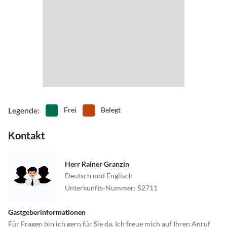
folgen bis zur Abzweigung auf die B502 Richtung
Schönberg/Laboe; B502 bis zur Abfahrt Brodersdorf / Laboe
fahren, dort rechts abfahren auf die K54 Richtung Laboe.
Jetzt nur noch geradeaus fahren.
Bahn und Bus:
Bis Kiel Hbf, Bus Linie 100 oder Fördeschiff nach Laboe.
Legende
:
Frei
Belegt
Kontakt
Herr Rainer Granzin
Deutsch und Englisch
Unterkunfts-Nummer
:
52711
Gastgeberinformationen
Für Fragen bin ich gern für Sie da. Ich freue mich auf Ihren Anruf