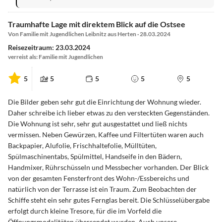
Traumhafte Lage mit direktem Blick auf die Ostsee
Von Familie mit Jugendlichen Leibnitz aus Herten · 28.03.2024
Reisezeitraum: 23.03.2024
verreist als: Familie mit Jugendlichen
5
5
5
5
5
Die Bilder geben sehr gut die Einrichtung der Wohnung wieder.
Daher schreibe ich lieber etwas zu den versteckten Gegenständen.
Die Wohnung ist sehr, sehr gut ausgestattet und ließ nichts
vermissen. Neben Gewürzen, Kaffee und Filtertüten waren auch
Backpapier, Alufolie, Frischhaltefolie, Mülltüten,
Spülmaschinentabs, Spülmittel, Handseife in den Bädern,
Handmixer, Rührschüsseln und Messbecher vorhanden. Der Blick
von der gesamten Fensterfront des Wohn-/Essbereichs und
natürlich von der Terrasse ist ein Traum. Zum Beobachten der
Schiffe steht ein sehr gutes Fernglas bereit. Die Schlüsselübergabe
erfolgt durch kleine Tresore, für die im Vorfeld die
Öffnungsmodalitäten übersendet wurden. Auch unsere