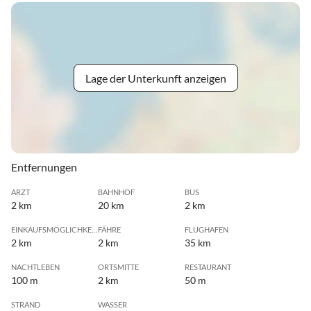
Lage der Unterkunft anzeigen
Entfernungen
ARZT
BAHNHOF
BUS
2 km
20 km
2 km
EINKAUFSMÖGLICHKEIT
FÄHRE
FLUGHAFEN
2 km
2 km
35 km
NACHTLEBEN
ORTSMITTE
RESTAURANT
100 m
2 km
50 m
STRAND
WASSER