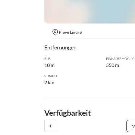
Pieve Ligure
Entfernungen
BUS
EINKAUFSMÖGLIC
10 m
550 m
STRAND
2 km
Verfügbarkeit
M