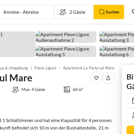
Anreise
-
Abreise
Suchen
ua & Umgebung
Pieve Ligure
Apartment La Perla sul Mare
sul Mare
Bi
Gä
Max. 4 Gäste
60 m²
 Schlafzimmer und hat eine Kapazität für 4 personen. 
unft befindet sich 10 m von der Bushaltestelle,  21 m 