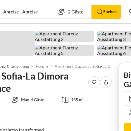
Anreise
-
Abreise
Suchen
renz & Umgebung
Florenz
Apartment Duchessa Sofia-La Dimora degli Affreschi Florence
Sofia-La Dimora
Bi
Gä
nce
Max. 4 Gäste
135 m²
e palazzo transformed 
