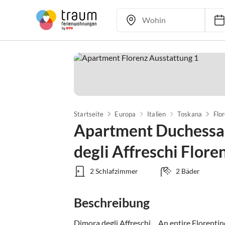
Startseite
Europa
Italien
Toskana
Flo
Apartment Duchessa 
degli Affreschi Flore
2 Schlafzimmer
2 Bäder
Beschreibung
Dimora degli Affreschi… An entire Florentin