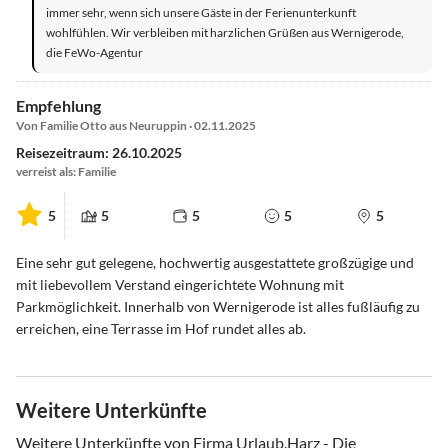
immer sehr, wenn sich unsere Gäste in der Ferienunterkunft
wohlfühlen. Wir verbleiben mit harzlichen Grüßen aus Wernigerode,
die FeWo-Agentur
Empfehlung
Von Familie Otto aus Neuruppin · 02.11.2025
Reisezeitraum: 26.10.2025
verreist als: Familie
5
5
5
5
5
Eine sehr gut gelegene, hochwertig ausgestattete großzügige und
mit liebevollem Verstand eingerichtete Wohnung mit
Parkmöglichkeit. Innerhalb von Wernigerode ist alles fußläufig zu
erreichen, eine Terrasse im Hof rundet alles ab.
Weitere Unterkünfte
Weitere Unterkünfte von Firma Urlaub.Harz - Die