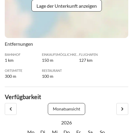
Lage der Unterkunft anzeigen
Entfernungen
BAHNHOF
EINKAUFSMÖGLICHKEIT
FLUGHAFEN
1 km
150 m
127 km
ORTSMITTE
RESTAURANT
300 m
100 m
Verfügbarkeit
Monatsansicht
2026
Mo
Di
Mi
Do
Fr
Sa
So