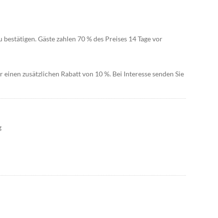
 bestätigen. Gäste zahlen 70 % des Preises 14 Tage vor
 einen zusätzlichen Rabatt von 10 %. Bei Interesse senden Sie
g