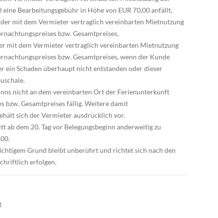
ll eine Bearbeitungsgebühr in Höhe von EUR 70,00 anfällt,
n der mit dem Vermieter vertraglich vereinbarten Mietnutzung
ernachtungspreises bzw. Gesamtpreises,
 der mit dem Vermieter vertraglich vereinbarten Mietnutzung
bernachtungspreises bzw. Gesamtpreises, wenn der Kunde
er ein Schaden überhaupt nicht entstanden oder dieser
auschale.
inns nicht an dem vereinbarten Ort der Ferienunterkunft
s bzw. Gesamtpreises fällig. Weitere damit
lt sich der Vermieter ausdrücklich vor.
itt ab dem 20. Tag vor Belegungsbeginn anderweitig zu
,00.
ichtigem Grund bleibt unberührt und richtet sich nach den
hriftlich erfolgen.
g