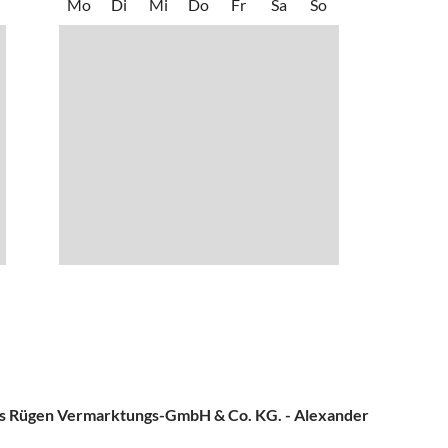
hstücksbrötchen befindet sich nur wenige Gehminuten entfernt.
Mo
Di
Mi
Do
Fr
Sa
So
s Rügen Vermarktungs-GmbH & Co. KG. - Alexander