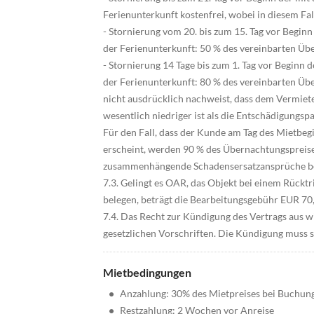
Ferienunterkunft kostenfrei, wobei in diesem Fa
- Stornierung vom 20. bis zum 15. Tag vor Begin
der Ferienunterkunft: 50 % des vereinbarten Üb
- Stornierung 14 Tage bis zum 1. Tag vor Beginn
der Ferienunterkunft: 80 % des vereinbarten Ü
nicht ausdrücklich nachweist, dass dem Vermiet
wesentlich niedriger ist als die Entschädigungsp
Für den Fall, dass der Kunde am Tag des Mietbeg
erscheint, werden 90 % des Übernachtungspreise
zusammenhängende Schadensersatzansprüche behä
7.3. Gelingt es OAR, das Objekt bei einem Rücktr
belegen, beträgt die Bearbeitungsgebühr EUR 70
7.4. Das Recht zur Kündigung des Vertrags aus w
gesetzlichen Vorschriften. Die Kündigung muss sc
Mietbedingungen
•
Anzahlung: 30% des Mietpreises bei Buchun
•
Restzahlung: 2 Wochen vor Anreise