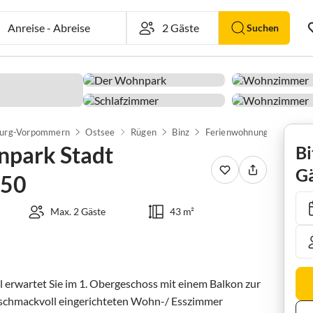
Anreise
-
Abreise
Suchen
urg-Vorpommern
Ostsee
Rügen
Binz
park Stadt
Bi
Gä
 50
Max. 2 Gäste
43 m²
erwartet Sie im 1. Obergeschoss mit einem Balkon zur 
geschmackvoll eingerichteten Wohn-/ Esszimmer 