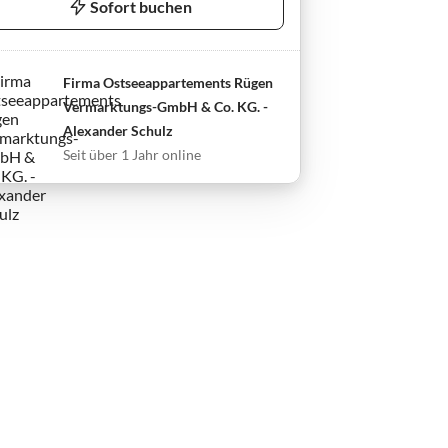
Sofort buchen
Firma Ostseeappartements Rügen
Vermarktungs-GmbH & Co. KG. -
Alexander Schulz
Seit über 1 Jahr online