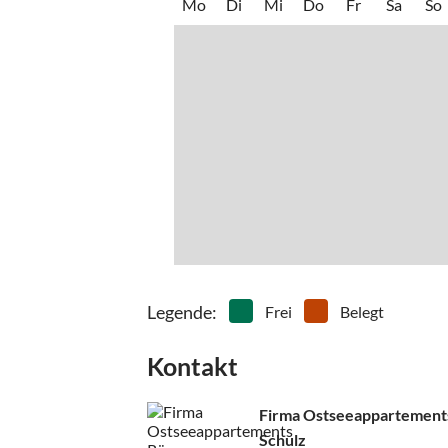
bereit. Der nächste Bäcker für die frischen Frü
Mo
Di
Mi
Do
Fr
Sa
So
Legende
:
Frei
Belegt
Kontakt
Firma Ostseeappartement
Schulz